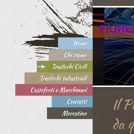
FIORE
Home
Chi siamo
Traslochi Civili
Traslochi Industriali
Casseforti e Macchinari
Il P
Contatti
Mercatino
da q