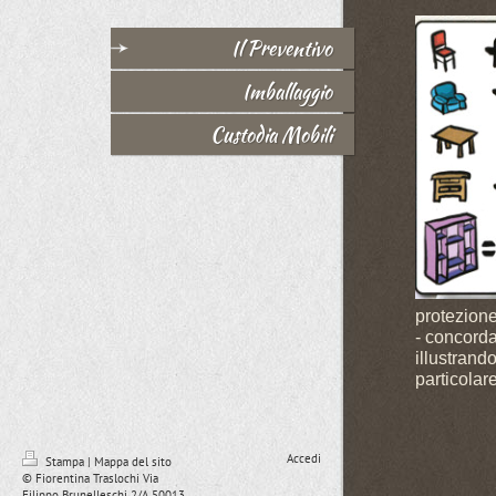
Il Preventivo
Imballaggio
Custodia Mobili
protezione
- concorda
illustrand
particolar
Accedi
Stampa
|
Mappa del sito
© Fiorentina Traslochi Via
Filippo Brunelleschi 2/A 50013